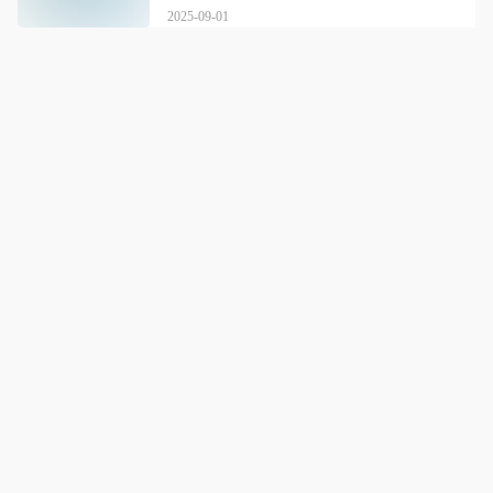
2025-09-01
响铛铛教育
详情
响铛铛教育，学历提升，成就未来
咨询电话：
4001681296
点击拨打