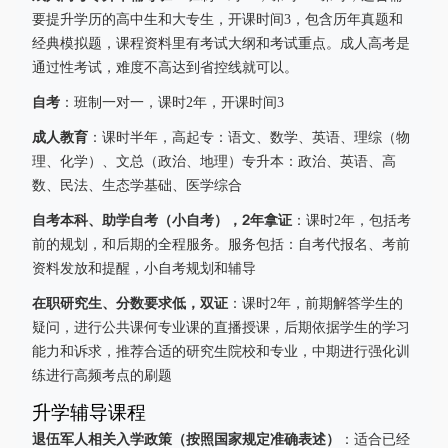
要提升学历的高中生和大专生，开课时间3，包含历年真题和
经典模拟题，课程资料里有考试大纲和考试重点。成人高考是
通过性考试，难度不高达到省控线就可以。
自考
：班制一对一，课时2年，开课时间3
成人教育
：课时半年，高起专：语文、数学、英语、理综（物
理、化学）、文总（政治、地理）专升本：政治、英语、高
数、民法、生态学基础、医学综合
自考本科、助学自考（小自考），2年拿证
：课时2年，包括考
前的规划，和后期的全程服务。服务包括：自考代报名、考前
资料发放和提醒，小自考规划和辅导
在职研究生、分数要求低，双证
：课时2年，前期解答学生的
疑问，进行公共课何专业课的直播授课，后期依据学生的学习
能力和诉求，推荐合适的研究生院校和专业，中期进行强化训
练进行高频考点的刷题
升学辅导课程
退伍军人相关入学政策（按照国家规定准确表述）
：适合已经