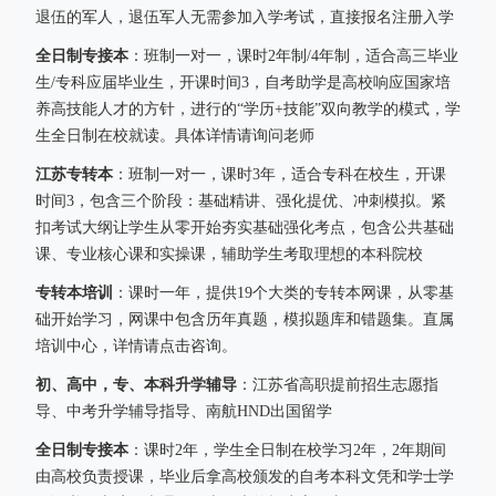
退伍的军人，退伍军人无需参加入学考试，直接报名注册入学
全日制专接本
：班制一对一，课时2年制/4年制，适合高三毕业
生/专科应届毕业生，开课时间3，自考助学是高校响应国家培
养高技能人才的方针，进行的“学历+技能”双向教学的模式，学
生全日制在校就读。具体详情请询问老师
江苏专转本
：班制一对一，课时3年，适合专科在校生，开课
时间3，包含三个阶段：基础精讲、强化提优、冲刺模拟。紧
扣考试大纲让学生从零开始夯实基础强化考点，包含公共基础
课、专业核心课和实操课，辅助学生考取理想的本科院校
专转本培训
：课时一年，提供19个大类的专转本网课，从零基
础开始学习，网课中包含历年真题，模拟题库和错题集。直属
培训中心，详情请点击咨询。
初、高中，专、本科升学辅导
：江苏省高职提前招生志愿指
导、中考升学辅导指导、南航HND出国留学
全日制专接本
：课时2年，学生全日制在校学习2年，2年期间
由高校负责授课，毕业后拿高校颁发的自考本科文凭和学士学