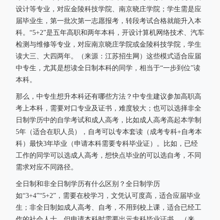
设计等专业，对应金陵科技学院、南京晓庄学院；学生需是应
届毕业生，第一批次第一志愿报考，转段考试合格就能升入本
科。“5+2”是五年高职和两年本科，开设计算机网络技术、汽车
检测与维修等专业，对应南京晓庄学院或金陵科技学院，学生
读大三、大四两年。（来源：江苏招生网）这些模式适合应届
中专生，尤其是想读全日制本科的同学，相当于“一步到位”读
本科。
那么，中专生想升本科还有哪些方法？中专生建议参加高职高
考上本科，需要对口专业及证书，难度较大；也可以选择非全
日制学历中的自学考试和成人高考，比如成人高考高起本学制
5年（适合在职人员），自考可以专本套读（成考专科+自考本
科）最快3年毕业（申请本科需要专科毕业证）。比如，已经
工作的同学可以选成人高考，想快点毕业的可以选自考，不同
需求对应不同路径。
全日制和非全日制学历有什么区别？全日制学历
如“3+4”“5+2”，需要在校学习，文凭认可度高，适合应届毕业
生；非全日制如成人高考、自考，不用到校上课，适合已经工
作的社会人士，但申请本科时需要出示专科毕业证书。（来