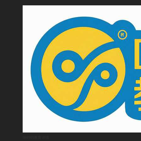
响铛铛教育
详情