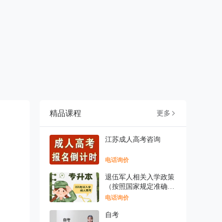
精品课程
更多

江苏成人高考咨询
电话询价
退伍军人相关入学政策
（按照国家规定准确表
述
电话询价
自考