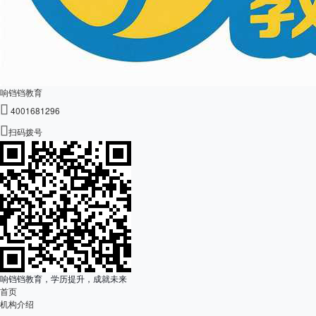
响铛铛教育

4001681296

扫码拨号
响铛铛教育，学历提升，成就未来
首页
机构介绍