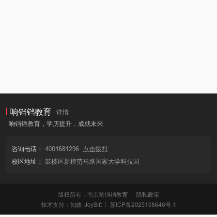
响铛铛教育
详情
响铛铛教育，学历提升，成就未来
咨询电话：
4001681296
点击拨打
校区地址：
鼓楼区新模范马路国家大学科技园
版权所有：南京响铛铛教育
隐私政策
技术支持：
知效
JoySift
苏ICP备2025198646号-1