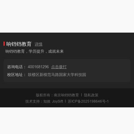
响铛铛教育
详情
响铛铛教育，学历提升，成就未来
咨询电话：
4001681296
点击拨打
校区地址：
鼓楼区新模范马路国家大学科技园
版权所有：南京响铛铛教育
隐私政策
技术支持：
知效
JoySift
苏ICP备2025198646号-1