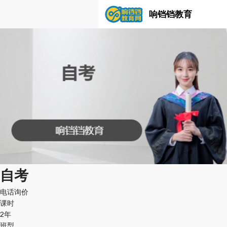
响铛铛教育
自考
电话询价
课时
2年
班型