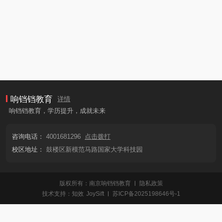
响铛铛教育
详情
响铛铛教育，学历提升，成就未来
咨询电话：
4001681296
点击拨打
校区地址：
鼓楼区新模范马路国家大学科技园
版权所有：南京响铛铛教育
隐私政策
技术支持：
知效
JoySift
苏ICP备2025198646号-1