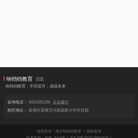
响铛铛教育
详情
响铛铛教育，学历提升，成就未来
咨询电话：
4001681296
点击拨打
校区地址：
鼓楼区新模范马路国家大学科技园
版权所有：南京响铛铛教育
隐私政策
技术支持：
知效
JoySift
苏ICP备2025198646号-1