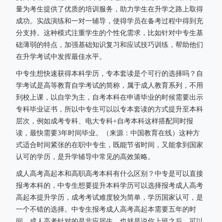
量为考生提供了优质的培训服务，助力学生在升学之路上取得
成功。实战演练和一对一辅导，使得学员在备考过程中得到充
分支持。这种模式注重学生的个性化需求，比如针对中专生基
础薄弱的特点，加强基础知识复习和应试技巧训练，帮助他们
在升学考试中发挥最佳水平。
中专生想快速获得本科学历，专本套读是个可行的选择吗？自
学考试是高等教育自学考试的简称，属于成人教育系列，不用
到校上课，以自学为主，自考本科在申请毕业的时候需要出示
专科毕业证书，所以中专生可以以专本套读的方式提升至本科
层次，例如成考专科、电大专科+自考本科这样搭配同时报
读，最快需要3年时间毕业。（来源：中国教育在线）这种方
式适合时间紧张的在职中专生，既能节省时间，又能拿到国家
认可的学历，是升学辅导中常见的高效策略。
成人高考高起本和高职高考本科有什么区别？中专是可以直接
报考本科的，中专生想要提升本科学历可以选择报考成人高考
高起本提升学历，成考考试难度较为简单，学历国家认可，是
一个不错的选择。中专生报考成人高考高起本需要五年的时
间，成人高考针对的是非应届生，也就是说你上班之后，可以