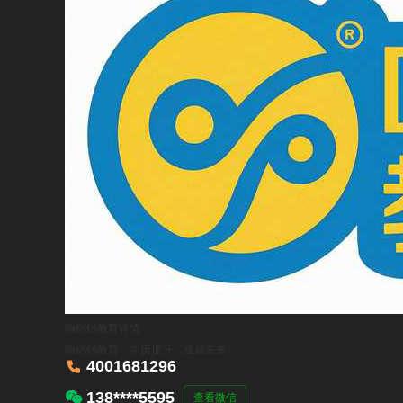
响铛铛教育
详情
响铛铛教育，学历提升，成就未来

4001681296

138****5595
查看微信