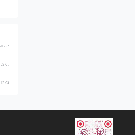
-10-27
-09-01
-12-03