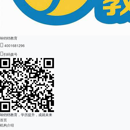
响铛铛教育

4001681296

扫码拨号
响铛铛教育，学历提升，成就未来
首页
机构介绍