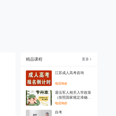
精品课程
更多

江苏成人高考咨询
电话询价
退伍军人相关入学政策
（按照国家规定准确表
述
电话询价
自考