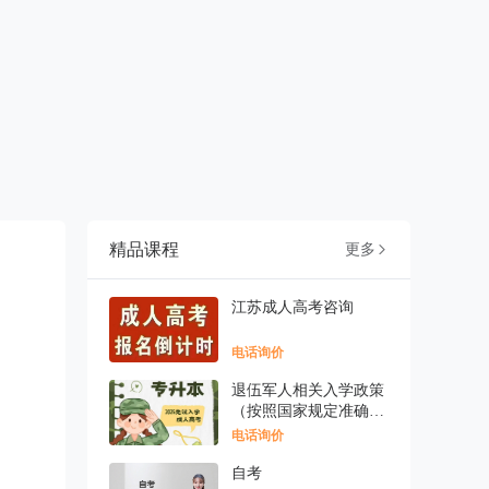
精品课程
更多

江苏成人高考咨询
电话询价
退伍军人相关入学政策
（按照国家规定准确表
述
电话询价
自考