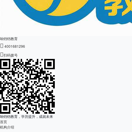
响铛铛教育

4001681296

扫码拨号
响铛铛教育，学历提升，成就未来
首页
机构介绍