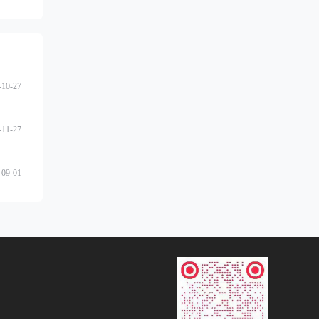
-10-27
-11-27
-09-01