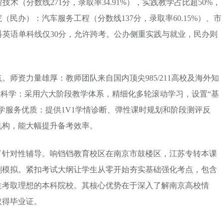
程技术（分数线271分，录取率34.91%），实践教学占比超50%，
民办）：汽车服务工程（分数线137分，录取率60.15%）、市
理工科英语单科线仅30分，允许跨考。公办侧重实践与就业，民办则
师资力量雄厚：教师团队来自国内顶尖985/211高校及海外知
系科学：采用六大阶段教学体系，精细化多轮滚动学习，设置“基
学服务优质：提供1V1学情诊断、弹性课时规划和阶段测评反
机构，能大幅提升备考效率。
了针对性辅导。响铛铛教育校区在南京市鼓楼区，江苏专转本课
刺模拟。紧扣考试大纲让学生从零开始夯实基础强化考点，包含
生考取理想的本科院校。其核心优势在于深入了解南京高校情
取得毕业证。