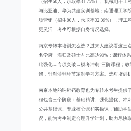
（招生60人，录取率31.75%）、机械电子工
与比亚迪、华为共建实训基地；南通理工学院（
场营销（招生80人，录取率32.39%），
更灵活，考生可根据自身情况选择。
南京专转本培训怎么选？过来人建议看这三点。
名学府，海归及硕士占比高达90%；课程体
础强化→专项突破→模考冲刺”三阶课程；教
馈，针对薄弱环节定制学习方案。选对培训
南京本地的响铛铛教育也为专转本考生提供
程包含三个阶段：基础精讲、强化提优、冲
公共基础课、专业核心课和实操课，辅助学
况，能为考生制定合理升学计划，助力尽快