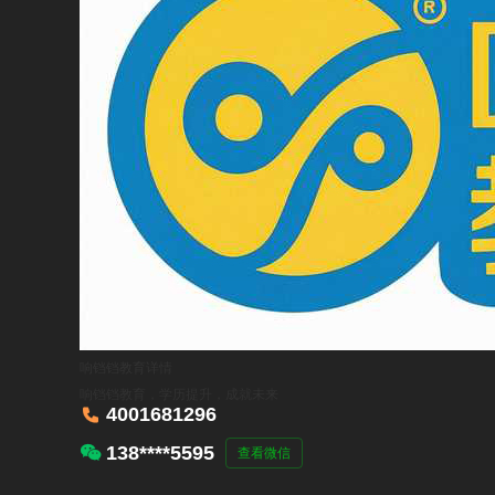
响铛铛教育
详情
响铛铛教育，学历提升，成就未来

4001681296

138****5595
查看微信