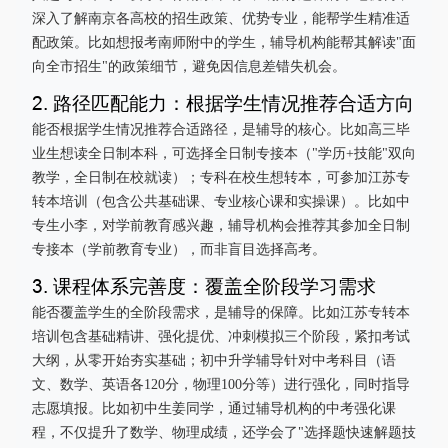
深入了解南京各高校的招生政策、优势专业，能帮学生精准适
配政策。比如想报考南师附中的学生，辅导机构能帮其解读"面
向全市招生"的政策细节，避免因信息差错失机会。
2. 路径匹配能力：根据学生情况推荐合适方向
能否根据学生情况推荐合适路径，是辅导的核心。比如高三毕
业生想读全日制本科，可选择全日制专接本（"学历+技能"双向
教学，全日制在校就读）；专科在校生想转本，可参加江苏专
转本培训（包含公共基础课、专业核心课和实操课）。比如中
专生小李，对学前教育感兴趣，辅导机构会推荐其参加全日制
专接本（学前教育专业），而非盲目选择高考。
3. 课程体系完善度：覆盖全阶段学习需求
能否覆盖学生的全阶段需求，是辅导的保障。比如江苏专转本
培训包含基础精讲、强化提优、冲刺模拟三个阶段，紧扣考试
大纲，从零开始夯实基础；初中升学辅导针对中考科目（语
文、数学、英语各120分，物理100分等）进行强化，同时指导
志愿填报。比如初中生姜同学，通过辅导机构的中考强化课
程，不仅提升了数学、物理成绩，还学会了"选择题快速解题技