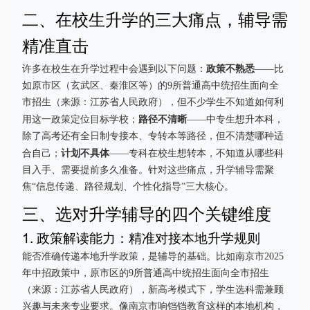
二、在校生升学的三大痛点，辅导需
精准直击
政策不熟悉
许多在校生在升学过程中会遇到以下问题：
——比
如原市区（玄武区、秦淮区等）的9所普通高中统招生面向全
市招生（来源：江苏省人民政府），但不少学生不知道如何利
路径不清晰
用这一政策定位目标学校；
——中专生想升本科，
除了高考还有全日制专接本、专转本等路径，但不清楚哪种适
计划不具体
合自己；
——专科在校生想转本，不知道从哪些科
目入手、需要提前多久准备。针对这些痛点，升学辅导需聚
焦“信息传递、路径规划、个性化指导”三大核心。
三、选对升学辅导的四个关键维度
1. 政策解读能力：精准对接本地升学规则
能否准确传递本地升学政策，是辅导的基础。比如南京市2025
年中招政策中，原市区的9所普通高中统招生面向全市招生
（来源：江苏省人民政府），新高考模式下，学生选科需兼顾
兴趣与未来专业要求。像南京市响铛铛教育这样的本地机构，