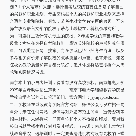
选？1.个人需求和兴趣：选择自考院校的首要任务是了解自己
的兴趣和职业规划。考生需根据个人的兴趣和职业规划来选择
合适的专业和院校。例如，若考生对文学有浓厚的兴趣，可选
择主攻汉语言文学的院校；若考生希望在计算机领域有所可
为，可选择主攻计算机专业的院校。2.考虑学校的声誉和教学
质量：考生在选择自考院校时，应该关注院校的声誉和教学质
量。可以通过在网上搜索、向在读或已毕业的考生咨询，以及
参考相关评价来了解院校的教学质量和声誉。通常来说，知名
院校的教学质量和声誉都比较好，但具体选择还需根据个人需
求和实际情况考虑。
南京本土的小自考培训，得看有没有高校授权。南京邮电大学
2025年自考助学招生声明：一、南京邮电大学继续教育学院是
学校自学考试的归口管理部门。官方网址：jjy.njupt.edu.cn。
二、学校除在继续教育学院官方网站、微信公众号发布招生简
章外，未在任何网站、媒体等对外发布招生简章、宣传资料等
招生材料。未经授权，任何单位和个人不得擅自印发、套用我
校自考助学招生宣传材料及其样式。（来源：南京邮电大学继
续教育学院）选培训时，一定要查清楚机构有没有高校的正式