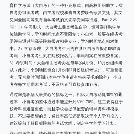
育自学考试（大自考）的一种补充形式，由高校组织助学，省
自考办组织考试，由主考院校和省自考委联合颁发文凭，其文
凭同全国高等教育自学考试的文凭享受同等待遇。Part 2 不
同：1）学习形式：大自考主要是考生自学，也可选择助学单
位辅助学习，学习时间地点不受限制；小自考一般要在经省考
委评审通过的高等院校报读相关专业，学习时间地点相对集
中。2）学籍管理：大自考考生只需在县区自考办报名即取得
考籍，小自考考生则在院校报名后，学籍档案在省教委备案。
3）考试时间：大自考由省考办在每年的4月份、10月份组织考
试（此外，个别地区也会1月份和7月份组织考试），可重复报
考，无合格时间限制(本科学位申请有特殊要求的除外)；小自
考在每学期期末考试，不及格者可直接参加补考。
通过率是职场人最关心的指标之一。相比大自考动辄30%的通
过率，小自考的整体通过率能提升到60%-70%。这主要得益于
校考科目难度更低，而且学校会提供配套的辅导资料和模拟
题。不过要提醒的是，通过率高低还是取决于个人学习投入，
建议提前了解目标院校的考试大纲，制定科学的学习计划。
选小自考培训，核心是选对专业和学校。自考报考学校怎么