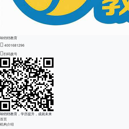
响铛铛教育

4001681296

扫码拨号
响铛铛教育，学历提升，成就未来
首页
机构介绍