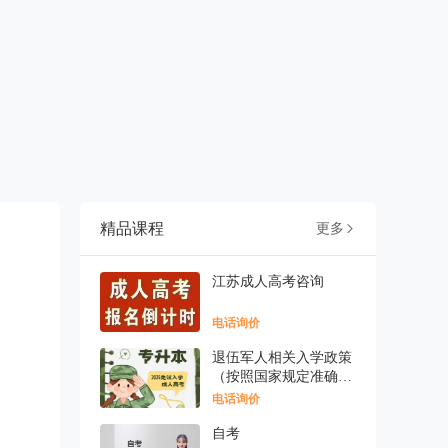
精品课程
更多

江苏成人高考咨询
电话询价
退伍军人相关入学政策
（按照国家规定准确表
述
电话询价
自考