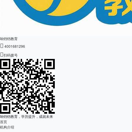
响铛铛教育

4001681296

扫码拨号
响铛铛教育，学历提升，成就未来
首页
机构介绍