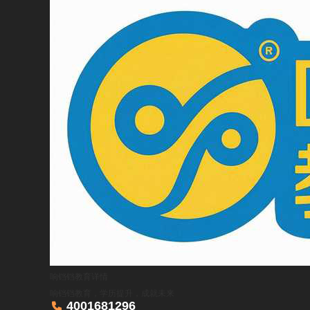
响铛铛教育
详情
响铛铛教育，学历提升，成就未来

4001681296