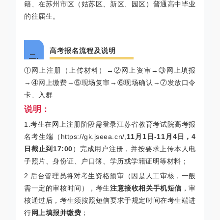
籍、在苏州市区（姑苏区、新区、园区）普通高中毕业
的往届生。
高考报名流程及说明
二.
①网上注册（上传材料）→②网上资审→③网上填报
→④网上缴费→⑤现场复审→⑥现场确认→⑦发放口令
卡、入群
说明：
1.考生在网上注册阶段需登录江苏省教育考试院高考报
名考生端（https://gk.jseea.cn/,
11月1日-11月4日，4
日截止到17:00
）完成用户注册，并按要求上传本人电
子照片、身份证、户口簿、学历或学籍证明等材料；
2.后台管理员将对考生资格预审（因是人工审核，一般
需一定的审核时间），考生
注意接收相关手机短信
，审
核通过后，考生须按照短信要求于规定时间在考生端进
行
网上填报并缴费
；