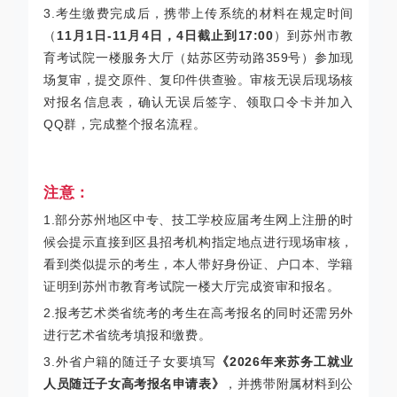
3.考生缴费完成后，携带上传系统的材料在规定时间
（
11月1日-11月4日，4日截止到17:00
）到苏州市教
育考试院一楼服务大厅（姑苏区劳动路359号）参加现
场复审，提交原件、复印件供查验。审核无误后现场核
对报名信息表，确认无误后签字、领取口令卡并加入
QQ群，完成整个报名流程。
注意：
1.部分苏州地区中专、技工学校应届考生网上注册的时
候会提示直接到区县招考机构指定地点进行现场审核，
看到类似提示的考生，本人带好
身份证、户口本、学籍
证明
到苏州市教育考试院一楼大厅完成资审和报名。
2.报考艺术类省统考的考生在高考报名的同时还需另外
进行
艺术省统考填报和缴费
。
3.外省户籍的随迁子女要填写
《2026年来苏务工就业
人员随迁子女高考报名申请表》
，并携带附属材料到
公