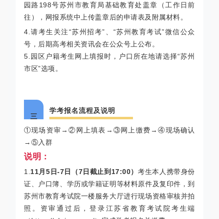
园路198号苏州市教育局基础教育处
盖章（工作日前
往），网报系统中上传盖章后的申请表及附属材料。
4.请考生关注“苏州招考”、“苏州教育考试”微信公众
号，后期高考相关资讯会在公众号上公布。
5.园区户籍考生网上填报时，户口所在地请选择“苏州
市区”选项。
学考报名流程及说明
三
①现场资审→②网上填表→③网上缴费→④现场确认
→⑤入群
说明：
1.
11月5日-7日（7日截止到17:00）
考生本人携带身份
证、户口簿、学历或学籍证明等材料原件及复印件，到
苏州市教育考试院一楼服务大厅进行现场资格审核并拍
照。资审通过后，登录江苏省教育考试院考生端